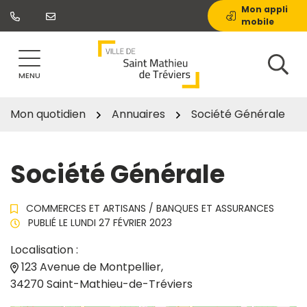
Gestion des traceurs
Aller
Mon appli
mobile
au
contenu
MENU
Mon quotidien
Annuaires
Société Générale
Société Générale
COMMERCES ET ARTISANS
/
BANQUES ET ASSURANCES
PUBLIÉ LE
LUNDI 27 FÉVRIER 2023
Localisation :
123 Avenue de Montpellier,
34270 Saint-Mathieu-de-Tréviers