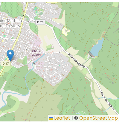
Leaflet
|
©
OpenStreetMap