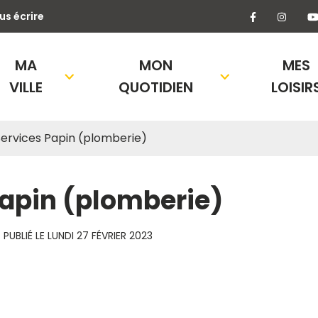
Lien vers l
Lien 
us écrire
MA
MON
MES
VILLE
QUOTIDIEN
LOISIR
 Services Papin (plomberie)
 Papin (plomberie)
PUBLIÉ LE
LUNDI 27 FÉVRIER 2023