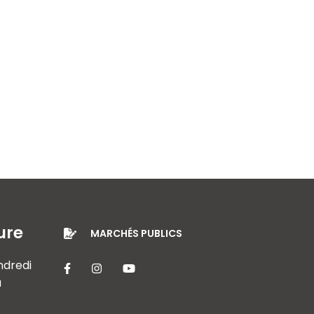
ure
MARCHÉS PUBLICS
endredi
Lien vers le compte Facebook
Lien vers le compte Instagram
Lien vers la chaîne Youtube
à