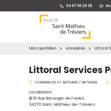
Gestion des traceurs
Aller
04 67 55 20 28
No
au
contenu
Mon quotidien
Annuaires
Littoral
Littoral Services
COMMERCES ET ARTISANS
/
ARTISANS
Localisation :
16 Rue Béranger de Fredol,
34270 Saint-Mathieu-de-Tréviers