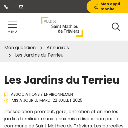
Gestion des traceurs
Aller
Mon appli
mobile
au
contenu
MENU
Mon quotidien
Annuaires
Les Jardins du Terrieu
Les Jardins du Terrieu
ASSOCIATIONS
/
ENVIRONNEMENT
MIS À JOUR LE
MARDI 22 JUILLET 2025
L’association promeut, gère, entretien et anime les
jardins familiaux municipaux mis à disposition par la
commune de Saint Mathieu de Tréviers. Les parcelles