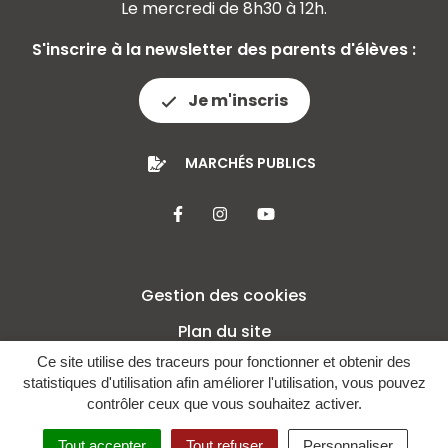
Le mercredi de 8h30 à 12h.
S'inscrire à la newsletter des parents d'élèves :
Je m'inscris
MARCHÉS PUBLICS
Lien vers le compte Facebook
Lien vers le compte Insta
Lien vers la chaîne 
Gestion des cookies
Plan du site
Ce site utilise des traceurs pour fonctionner et obtenir des
Mentions légales
statistiques d'utilisation afin améliorer l'utilisation, vous pouvez
Crédits
contrôler ceux que vous souhaitez activer.
Politique de confidentialité
Tout accepter
Tout refuser
Personnaliser