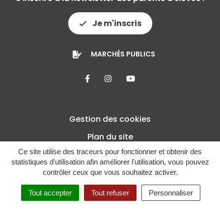
Je m'inscris
MARCHÉS PUBLICS
Lien vers le compte Facebook
Lien vers le compte Insta
Lien vers la chaîne 
Gestion des cookies
Plan du site
Ce site utilise des traceurs pour fonctionner et obtenir des
Mentions légales
statistiques d'utilisation afin améliorer l'utilisation, vous pouvez
Crédits
contrôler ceux que vous souhaitez activer.
Politique de confidentialité
Tout accepter
Tout refuser
Personnaliser
Accessibilité : non conforme