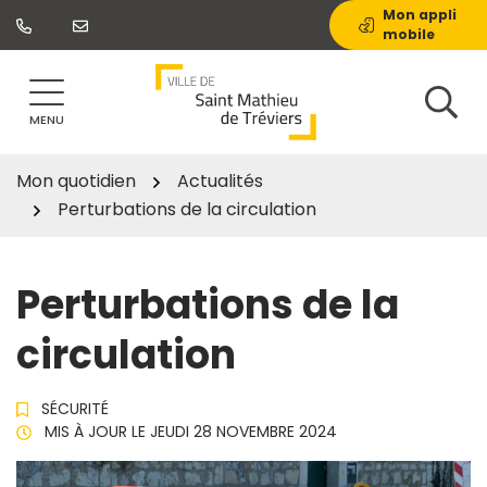
Gestion des traceurs
Aller
Mon appli
mobile
au
contenu
MENU
Mon quotidien
Actualités
Perturbations de la circulation
Perturbations de la
circulation
SÉCURITÉ
MIS À JOUR LE
JEUDI 28 NOVEMBRE 2024