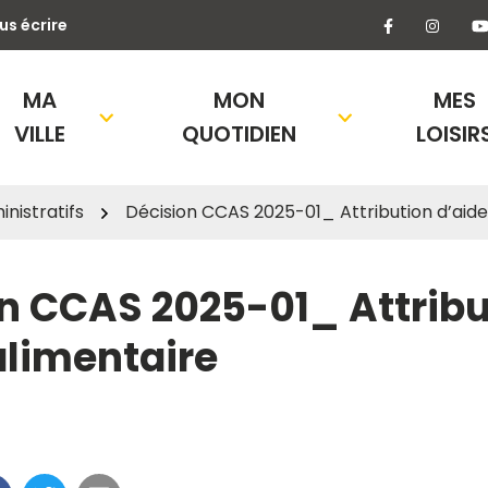
Lien vers l
Lien 
us écrire
MA
MON
MES
VILLE
QUOTIDIEN
LOISIR
nistratifs
Décision CCAS 2025-01_ Attribution d’aide
n CCAS 2025-01_ Attribu
alimentaire