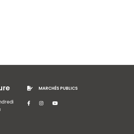
ure
MARCHÉS PUBLICS
endredi
Lien vers le compte Facebook
Lien vers le compte Instagram
Lien vers la chaîne Youtube
à