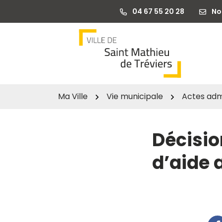
Gestion des traceurs
Aller
04 67 55 20 28
No
au
contenu
Ma Ville
Vie municipale
Actes admi
Décisio
d’aide 