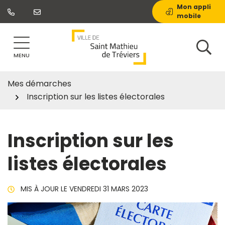
Gestion des traceurs
Aller
Mon appli
mobile
au
contenu
MENU
Mes démarches
Inscription sur les listes électorales
Inscription sur les
listes électorales
MIS À JOUR LE
VENDREDI 31 MARS 2023