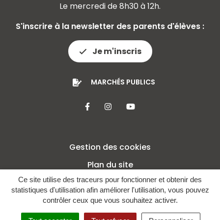
Le mercredi de 8h30 à 12h.
S'inscrire à la newsletter des parents d'élèves :
Je m'inscris
MARCHÉS PUBLICS
Lien vers le compte Facebook
Lien vers le compte Insta
Lien vers la chaîne 
Gestion des cookies
Plan du site
Ce site utilise des traceurs pour fonctionner et obtenir des
Mentions légales
statistiques d'utilisation afin améliorer l'utilisation, vous pouvez
Crédits
contrôler ceux que vous souhaitez activer.
Politique de confidentialité