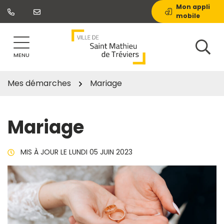
Gestion des traceurs
Aller
Mon appli
mobile
au
contenu
MENU
Mes démarches
Mariage
Mariage
MIS À JOUR LE
LUNDI 05 JUIN 2023