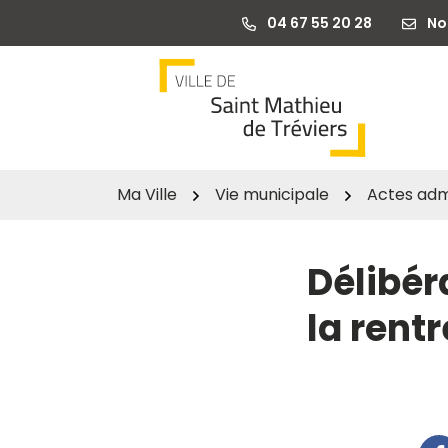
Gestion des traceurs
Aller
04 67 55 20 28
No
au
contenu
Ma Ville
Vie municipale
Actes admi
Délibér
la rent