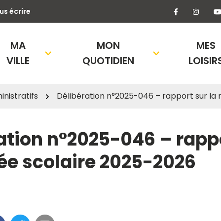
Lien vers l
Lien 
us écrire
MA
MON
MES
VILLE
QUOTIDIEN
LOISIR
nistratifs
Délibération n°2025-046 – rapport sur la 
ation n°2025-046 – rapp
rée scolaire 2025-2026