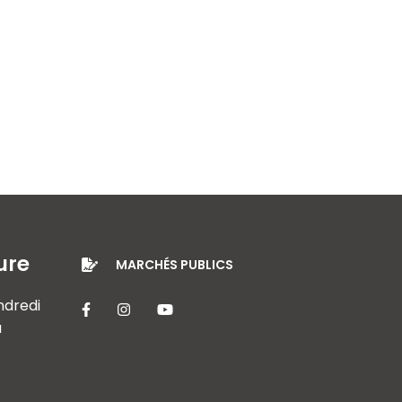
ure
MARCHÉS PUBLICS
endredi
Lien vers le compte Facebook
Lien vers le compte Instagram
Lien vers la chaîne Youtube
à