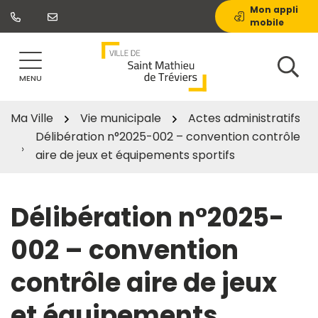
Gestion des traceurs
Aller
Mon appli
mobile
au
contenu
MENU
Ma Ville
Vie municipale
Actes administratifs
Délibération n°2025-002 – convention contrôle
aire de jeux et équipements sportifs
Délibération n°2025-
002 – convention
contrôle aire de jeux
et équipements