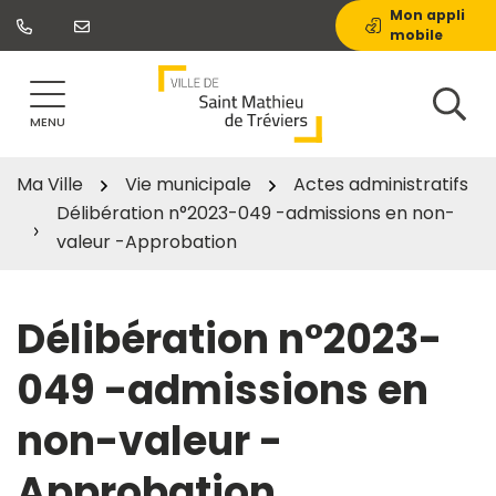
Gestion des traceurs
Aller
Mon appli
mobile
au
contenu
MENU
Ma Ville
Vie municipale
Actes administratifs
Délibération n°2023-049 -admissions en non-
valeur -Approbation
Délibération n°2023-
049 -admissions en
non-valeur -
Approbation