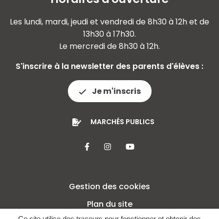
Les lundi, mardi, jeudi et vendredi de 8h30 à 12h et de
13h30 à 17h30.
Le mercredi de 8h30 à 12h.
S'inscrire à la newsletter des parents d'élèves :
Je m'inscris
MARCHÉS PUBLICS
Lien vers le compte Facebook
Lien vers le compte Insta
Lien vers la chaîne 
Gestion des cookies
Plan du site
Ce site utilise des traceurs pour fonctionner et obtenir des