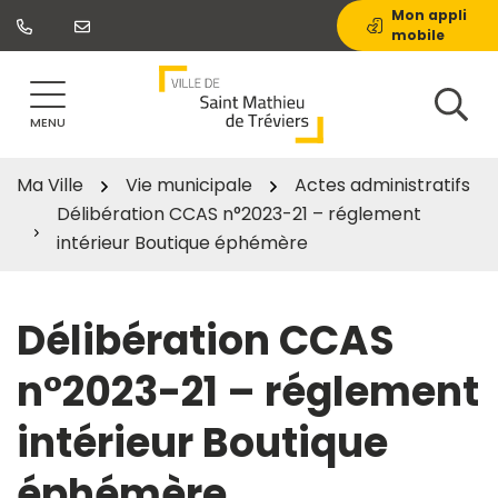
Gestion des traceurs
Aller
Mon appli
mobile
au
contenu
MENU
Ma Ville
Vie municipale
Actes administratifs
Délibération CCAS n°2023-21 – réglement
intérieur Boutique éphémère
Délibération CCAS
n°2023-21 – réglement
intérieur Boutique
éphémère