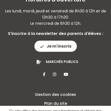
Les lundi, mardi, jeudi et vendredi de 8h30 à 12h et de
13h30 à 17h30.
Le mercredi de 8h30 à 12h.
S'inscrire à la newsletter des parents d'élèves :
Je m'inscris
MARCHÉS PUBLICS
Lien vers le compte Facebook
Lien vers le compte Insta
Lien vers la chaîne 
Gestion des cookies
Plan du site
Ce site utilise des traceurs pour fonctionner et obtenir des