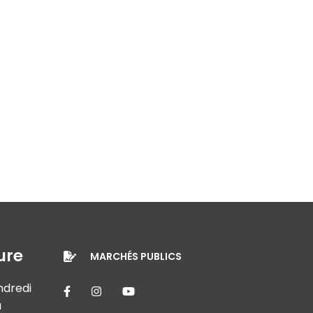
ure
MARCHÉS PUBLICS
endredi
Lien vers le compte Facebook
Lien vers le compte Instagram
Lien vers la chaîne Youtube
à