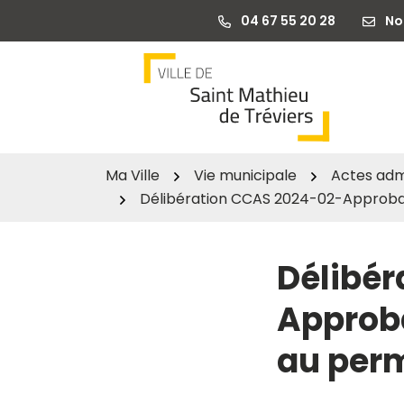
Gestion des traceurs
Aller
04 67 55 20 28
No
au
contenu
Ma Ville
Vie municipale
Actes admi
Délibération CCAS 2024-02-Approbat
Délibér
Approba
au perm