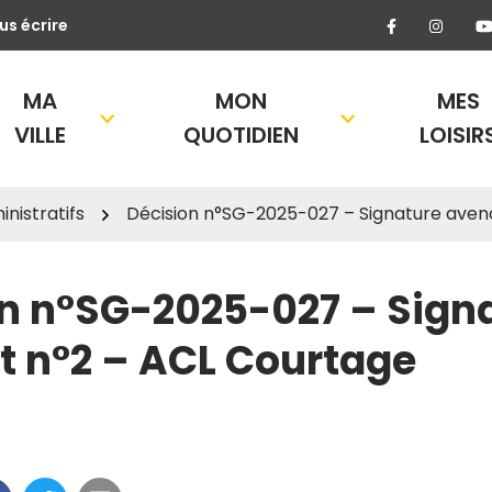
Lien vers l
Lien 
us écrire
MA
MON
MES
VILLE
QUOTIDIEN
LOISIR
nistratifs
Décision n°SG-2025-027 – Signature aven
n n°SG-2025-027 – Sign
 n°2 – ACL Courtage