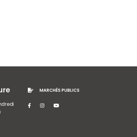
ure
MARCHÉS PUBLICS
endredi
Lien vers le compte Facebook
Lien vers le compte Instagram
Lien vers la chaîne Youtube
à