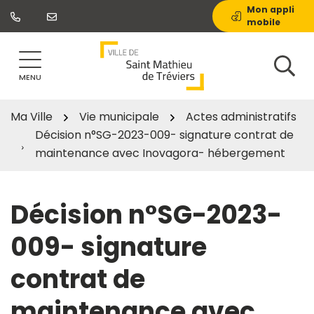
Gestion des traceurs
Aller
Mon appli
mobile
au
contenu
MENU
Ma Ville
Vie municipale
Actes administratifs
Décision n°SG-2023-009- signature contrat de
maintenance avec Inovagora- hébergement
Décision n°SG-2023-
009- signature
contrat de
maintenance avec