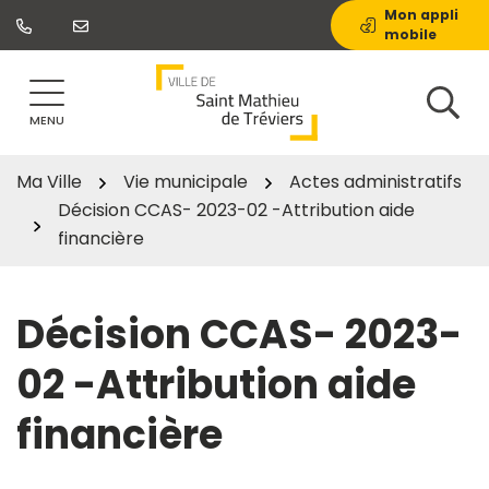
Gestion des traceurs
Aller
Mon appli
mobile
au
contenu
MENU
Ma Ville
Vie municipale
Actes administratifs
Décision CCAS- 2023-02 -Attribution aide
financière
Décision CCAS- 2023-
02 -Attribution aide
financière