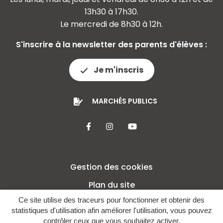
13h30 à 17h30.
Le mercredi de 8h30 à 12h.
S'inscrire à la newsletter des parents d'élèves :
Je m'inscris
MARCHÉS PUBLICS
Lien vers le compte Facebook
Lien vers le compte Insta
Lien vers la chaîne 
Gestion des cookies
Plan du site
Ce site utilise des traceurs pour fonctionner et obtenir des
Mentions légales
statistiques d'utilisation afin améliorer l'utilisation, vous pouvez
Crédits
contrôler ceux que vous souhaitez activer.