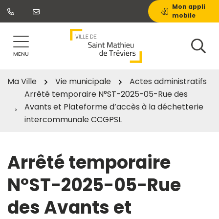
Gestion des traceurs
Aller
Mon appli
mobile
au
contenu
MENU
Ma Ville
Vie municipale
Actes administratifs
Arrêté temporaire N°ST-2025-05-Rue des
Avants et Plateforme d’accès à la déchetterie
intercommunale CCGPSL
Arrêté temporaire
N°ST-2025-05-Rue
des Avants et