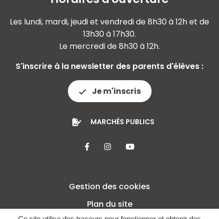
Les lundi, mardi, jeudi et vendredi de 8h30 à 12h et de
13h30 à 17h30.
Le mercredi de 8h30 à 12h.
S'inscrire à la newsletter des parents d'élèves :
Je m'inscris
MARCHÉS PUBLICS
Lien vers le compte Facebook
Lien vers le compte Insta
Lien vers la chaîne 
Gestion des cookies
Plan du site
Ce site utilise des traceurs pour fonctionner et obtenir des