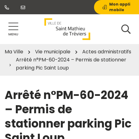
Gestion des traceurs
Aller
Mon appli
mobile
au
contenu
MENU
Ma Ville
Vie municipale
Actes administratifs
Arrêté n°PM-60-2024 – Permis de stationner
parking Pic Saint Loup
Arrêté n°PM-60-2024
– Permis de
stationner parking Pic
Saint Loup