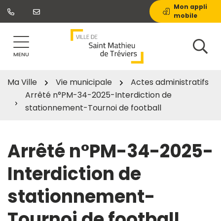
Gestion des traceurs
Aller
Mon appli
mobile
au
contenu
MENU
Ma Ville
Vie municipale
Actes administratifs
Arrêté n°PM-34-2025-Interdiction de
stationnement-Tournoi de football
Arrêté n°PM-34-2025-
Interdiction de
stationnement-
Tournoi de football