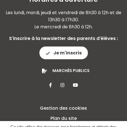
Les lundi, mardi, jeudi et vendredi de 8h30 à 12h et de
13h30 à 17h30.
Le mercredi de 8h30 à 12h.
S'inscrire à la newsletter des parents d'élèves :
Je m'inscris
MARCHÉS PUBLICS
Lien vers le compte Facebook
Lien vers le compte Insta
Lien vers la chaîne 
Gestion des cookies
Plan du site
Ce site utilise des traceurs pour fonctionner et obtenir des